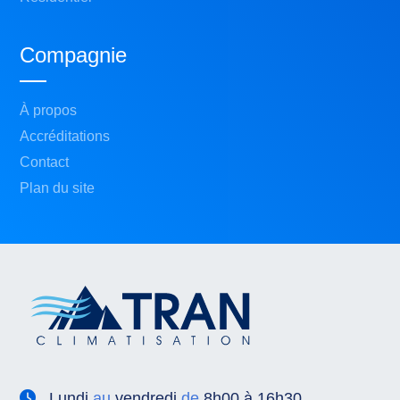
Compagnie
À propos
Accréditations
Contact
Plan du site
Lundi
au
vendredi
de
8h00 à 16h30